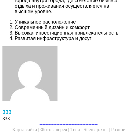
города внутри города, где сочетание бизнеса,
отдыха и проживания осуществляется на
высшем уровне.
Уникальное расположение
Современный дизайн и комфорт
Высокая инвестиционная привлекательность
Развитая инфраструктура и досуг
Facebook
Twitter
LinkedIn
Tumblr
Pinterest
Reddit
VKontakte
Odnoklassniki
Skype
WhatsApp
Telegram
Viber
Share
Print
via
Email
333
333
Facebook
Twitter
WhatsApp
Telegram
--------------------------------------
Карта сайта |
Фотогалерея |
Теги |
Sitemap.xml |
Разное