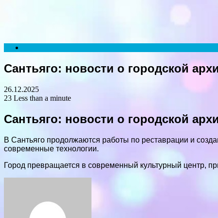
Menu
Search
for
Сантьяго: новости о городской арх
26.12.2025
23
Less than a minute
Сантьяго: новости о городской арх
В Сантьяго продолжаются работы по реставрации и созда
современные технологии.
Город превращается в современный культурный центр, пр
Facebook
Twitter
LinkedIn
Tumblr
Pinterest
Reddit
VKontakte
Odnoklassniki
Skype
WhatsApp
Telegram
Viber
Share
Print
via
Email