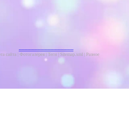
--------------------------------------
та сайта |
Фотогалерея |
Теги |
Sitemap.xml |
Разное